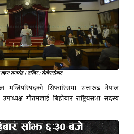
ग्रहण समारोह । तस्बिर : सेतोपाटीबाट
्डारील मन्त्रिपरिषदको सिफारिसमा सत्तारुढ नेपाल
का उपाध्यक्ष गौतमलाई बिहीबार राष्ट्रियसभा सदस्य