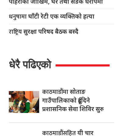
पहिरोको जोखिम, घर तथा सडक धरापमा
धनुषामा
घाँटी रेटी एक व्यक्तिको हत्या
राष्ट्रिय
सुरक्षा परिषद बैठक बस्दै
धेरै पढिएको
काठमाडौंमा
सोताङ
गाउँपालिकाको दुईदिने
प्रशासनिक सेवा शिविर सुरु
काठमाडौंसहित
यी चार