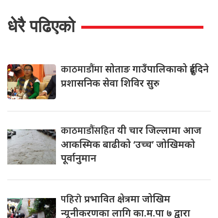
धेरै पढिएको
काठमाडौंमा
सोताङ गाउँपालिकाको दुईदिने
प्रशासनिक सेवा शिविर सुरु
काठमाडौंसहित
यी चार जिल्लामा आज
आकस्मिक बाढीको ‘उच्च’ जोखिमको
पूर्वानुमान
पहिरो
प्रभावित क्षेत्रमा जोखिम
न्यूनीकरणका लागि का.म.पा ७ द्वारा