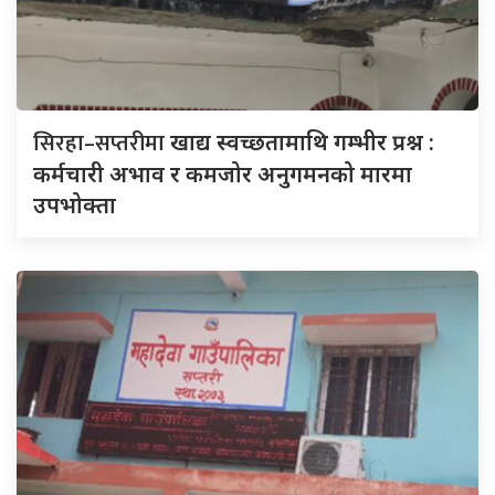
सिरहा–सप्तरीमा
खाद्य स्वच्छतामाथि गम्भीर प्रश्न :
कर्मचारी अभाव र कमजोर अनुगमनको मारमा
उपभोक्ता