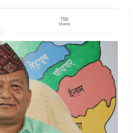
756
०
Shares