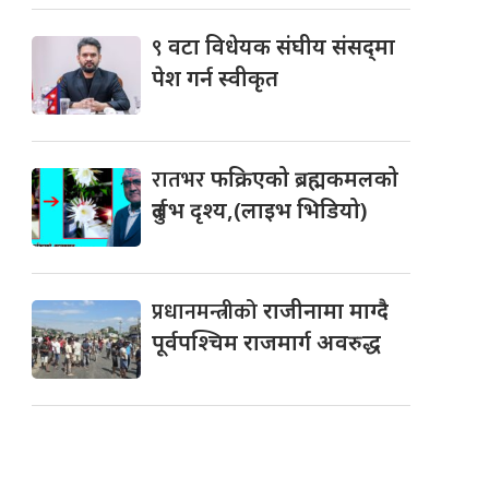
९
वटा विधेयक संघीय संसद्‌मा
पेश गर्न स्वीकृत
रातभर
फक्रिएको ब्रह्मकमलको
दुर्लभ दृश्य,(लाइभ भिडियो)
प्रधानमन्त्रीको
राजीनामा माग्दै
पूर्वपश्चिम राजमार्ग अवरुद्ध