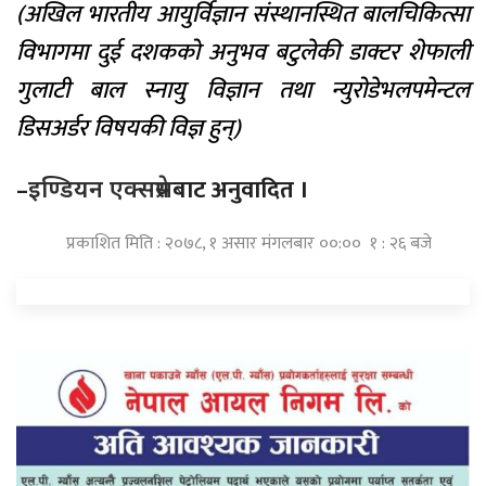
(अखिल भारतीय आयुर्विज्ञान संस्थानस्थित बालचिकित्सा
विभागमा दुई दशकको अनुभव बटुलेकी डाक्टर शेफाली
गुलाटी बाल स्नायु विज्ञान तथा न्युरोडेभलपमेन्टल
डिसअर्डर विषयकी विज्ञ हुन्)
–
बाट अनुवादित ।
इण्डियन एक्सप्रेस
प्रकाशित मिति : २०७८, १ असार मंगलबार ००:०० १ : २६ बजे