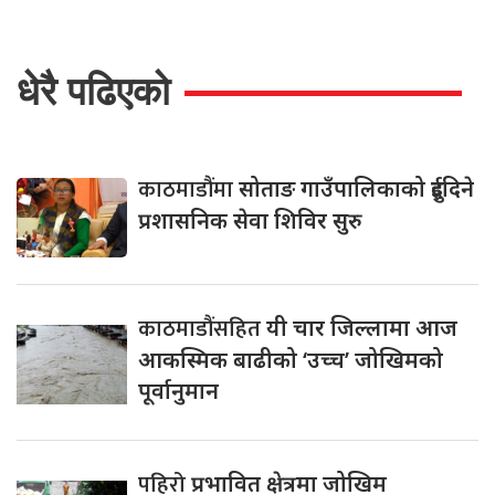
धेरै पढिएको
काठमाडौंमा
सोताङ गाउँपालिकाको दुईदिने
प्रशासनिक सेवा शिविर सुरु
काठमाडौंसहित
यी चार जिल्लामा आज
आकस्मिक बाढीको ‘उच्च’ जोखिमको
पूर्वानुमान
पहिरो
प्रभावित क्षेत्रमा जोखिम