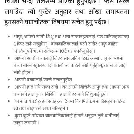
चिउँडो भन्दा तलसम्म आएको हुनुपर्दछ । फेस सिल्ड
लगाउँदा त्यो फुटेर अनुहार तथा आँखा लगायतमा
हुनसक्ने घाउचोटका विषयमा सचेत हुनु पर्दछ ।
आफु, आफ्नो सानो शिशु तथा अन्य सन्तानहरुलाई अरु मानिसहरुभन्दा
६ फिट टाढै राख्नुहोस् । बालबालिकालाई घरमै राखेर आफु बाहिर
निस्किनुपर्ने भएमा सकेसम्म छिटै घर फर्किनुहोस् ।
आफ्नो सानो बच्चालाई लिएर सार्वजनिक ठाउँहरुमा जानुपर्ने भएमा
बच्चा बोक्ने स्ट्रोलरलाई पातलो ब्लांकेटले छोप्ने गर्नुहोस्, तर बच्चालाई
छोप्ने होइन ।
आफ्नो बच्चालाई एक्लै नछाड्नुहोस्
आफ्नो हात सधे सफा राख्ने । घर आउने बित्तिकै आफु तथा आफ्ना अन्य
बच्चाको हात धुन नबिर्सिने । हात धोएर मात्रै शिशुलाई छुने।
घरमा प्रायः छोइरहने सतहहरु दिनमा नियमित रुपमा डिसइनफेक्टेन्ट
स्प्रे तथा वाइपरले सफा गरिरहने ।
कुरा बुझ्ने उमेरका बालबालिकालाई हातले अनुहार छुने बानीलाई
छाड्न लगाउने ।