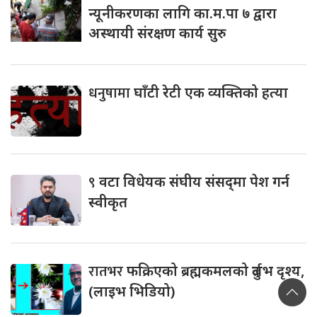
न्यूनीकरणका लागि का.म.पा ७ द्वारा
अस्थायी संरक्षण कार्य सुरु
धनुषामा
घाँटी रेटी एक व्यक्तिको हत्या
९
वटा विधेयक संघीय संसद्‌मा पेश गर्न
स्वीकृत
रातभर
फक्रिएको ब्रह्मकमलको दुर्लभ दृश्य,
(लाइभ भिडियो)