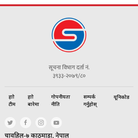
सूचना विभाग दर्ता नं.
३९३३-२०७९/८०
हाम्रो
हाम्रो
गोपनीयता
सम्पर्क
यूनिकोड
टीम
बारेमा
नीति
गर्नुहोस्
चावहिल-७ काठमाडौं, नेपाल