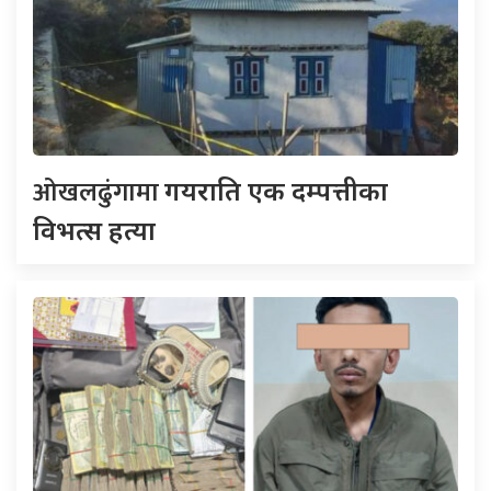
ओखलढुंगामा
गयराति एक दम्पत्तीका
विभत्स हत्या