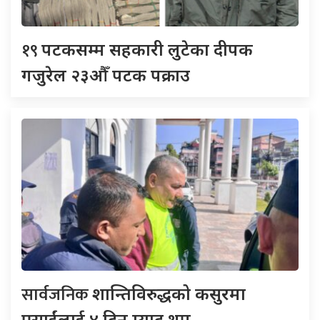
१९
पटकसम्म सहकारी लुटेका दीपक
गजुरेल २३औँ पटक पक्राउ
सार्वजनिक
शान्तिविरुद्धको कसुरमा
प्रसाईंलाई ४ दिन म्याद थप