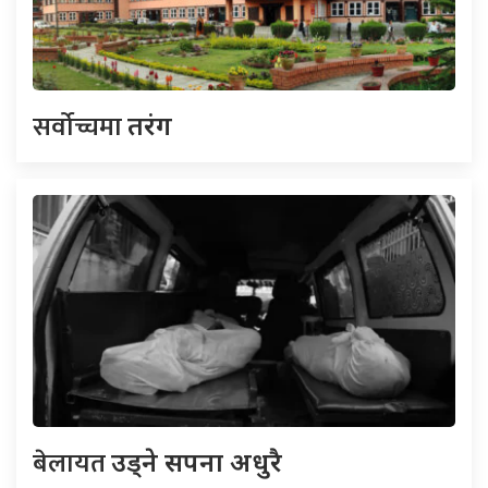
सर्वोच्चमा
तरंग
बेलायत
उड्ने सपना अधुरै