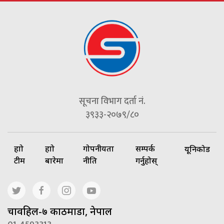
सूचना विभाग दर्ता नं.
३९३३-२०७९/८०
हाम्रो
हाम्रो
गोपनीयता
सम्पर्क
यूनिकोड
टीम
बारेमा
नीति
गर्नुहोस्
चावहिल-७ काठमाडौं, नेपाल