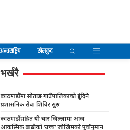
अन्तराष्ट्रिय
खेलकुद
भर्खरै
काठमाडौंमा
सोताङ गाउँपालिकाको दुईदिने
प्रशासनिक सेवा शिविर सुरु
काठमाडौंसहित
यी चार जिल्लामा आज
आकस्मिक बाढीको ‘उच्च’ जोखिमको पूर्वानुमान