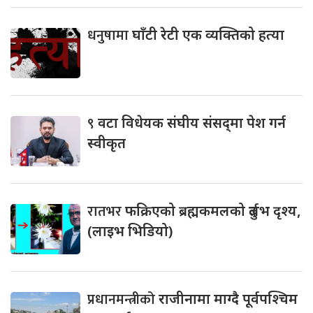
धनुषामा
घाँटी रेटी एक व्यक्तिको हत्या
९
वटा विधेयक संघीय संसद्‌मा पेश गर्न
स्वीकृत
रातभर
फक्रिएको ब्रह्मकमलको दुर्लभ दृश्य,
(लाइभ भिडियो)
प्रधानमन्त्रीको
राजीनामा माग्दै पूर्वपश्चिम