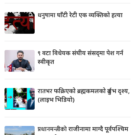
धनुषामा
घाँटी रेटी एक व्यक्तिको हत्या
९
वटा विधेयक संघीय संसद्‌मा पेश गर्न
स्वीकृत
रातभर
फक्रिएको ब्रह्मकमलको दुर्लभ दृश्य,
(लाइभ भिडियो)
प्रधानमन्त्रीको
राजीनामा माग्दै पूर्वपश्चिम