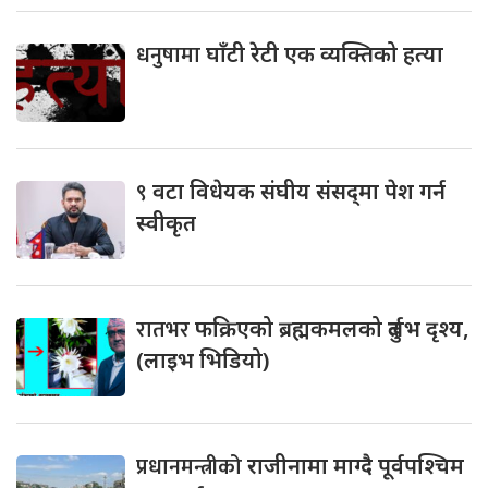
धनुषामा
घाँटी रेटी एक व्यक्तिको हत्या
९
वटा विधेयक संघीय संसद्‌मा पेश गर्न
स्वीकृत
रातभर
फक्रिएको ब्रह्मकमलको दुर्लभ दृश्य,
(लाइभ भिडियो)
प्रधानमन्त्रीको
राजीनामा माग्दै पूर्वपश्चिम