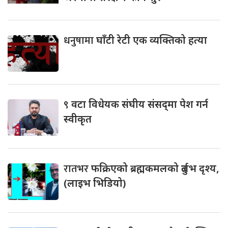
धनुषामा
घाँटी रेटी एक व्यक्तिको हत्या
९
वटा विधेयक संघीय संसद्‌मा पेश गर्न
स्वीकृत
रातभर
फक्रिएको ब्रह्मकमलको दुर्लभ दृश्य,
(लाइभ भिडियो)