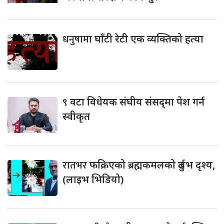
धनुषामा
घाँटी रेटी एक व्यक्तिको हत्या
९
वटा विधेयक संघीय संसद्‌मा पेश गर्न
स्वीकृत
रातभर
फक्रिएको ब्रह्मकमलको दुर्लभ दृश्य,
(लाइभ भिडियो)