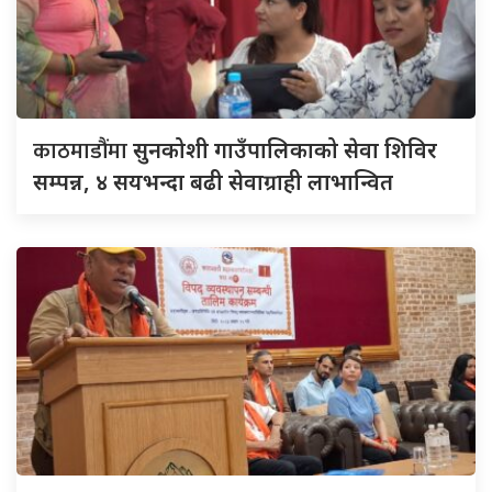
काठमाडौंमा
सुनकोशी गाउँपालिकाको सेवा शिविर
सम्पन्न, ४ सयभन्दा बढी सेवाग्राही लाभान्वित