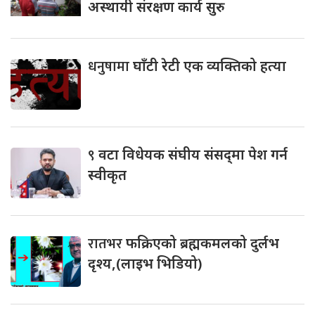
अस्थायी संरक्षण कार्य सुरु
धनुषामा
घाँटी रेटी एक व्यक्तिको हत्या
९
वटा विधेयक संघीय संसद्‌मा पेश गर्न
स्वीकृत
रातभर
फक्रिएको ब्रह्मकमलको दुर्लभ
दृश्य,(लाइभ भिडियो)