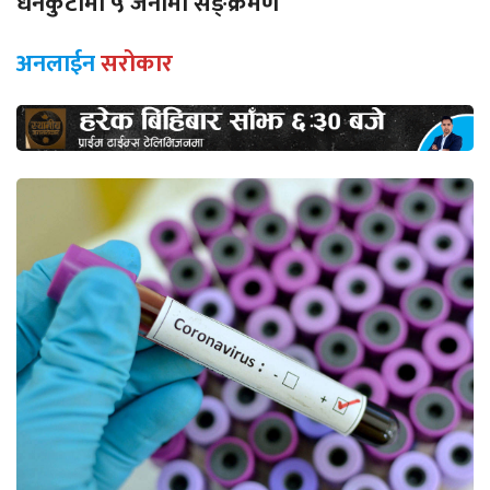
धनकुटामा ५ जनामा सङ्क्रमण
अनलाईन
सरोकार