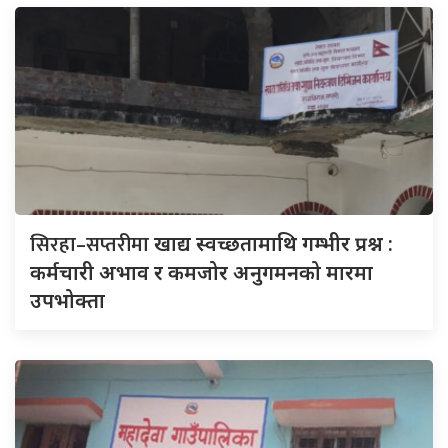
सिरहा–सप्तरीमा
खाद्य स्वच्छतामाथि गम्भीर प्रश्न :
कर्मचारी अभाव र कमजोर अनुगमनको मारमा
उपभोक्ता