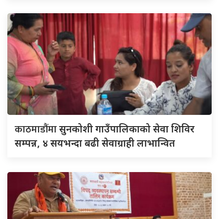
काठमाडौंमा
सुनकोशी गाउँपालिकाको सेवा शिविर
सम्पन्न, ४ सयभन्दा बढी सेवाग्राही लाभान्वित