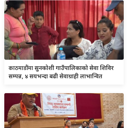
काठमाडौंमा
सुनकोशी गाउँपालिकाको सेवा शिविर
सम्पन्न, ४ सयभन्दा बढी सेवाग्राही लाभान्वित