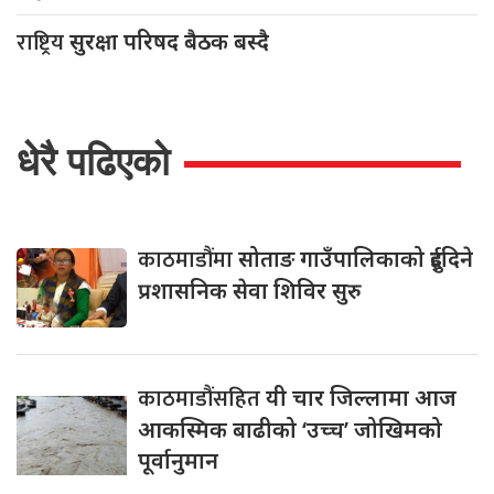
राष्ट्रिय
सुरक्षा परिषद बैठक बस्दै
धेरै पढिएको
काठमाडौंमा
सोताङ गाउँपालिकाको दुईदिने
प्रशासनिक सेवा शिविर सुरु
काठमाडौंसहित
यी चार जिल्लामा आज
आकस्मिक बाढीको ‘उच्च’ जोखिमको
पूर्वानुमान