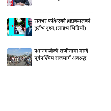
रातभर
फक्रिएको ब्रह्मकमलको
दुर्लभ दृश्य,(लाइभ भिडियो)
प्रधानमन्त्रीको
राजीनामा माग्दै
पूर्वपश्चिम राजमार्ग अवरुद्ध