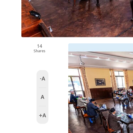
14
Shares
-A
A
+A