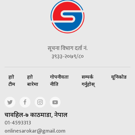
सूचना विभाग दर्ता नं.
३९३३-२०७९/८०
हाम्रो
हाम्रो
गोपनीयता
सम्पर्क
यूनिकोड
टीम
बारेमा
नीति
गर्नुहोस्
चावहिल-७ काठमाडौं, नेपाल
01-4593313
onlinesarokar@gmail.com