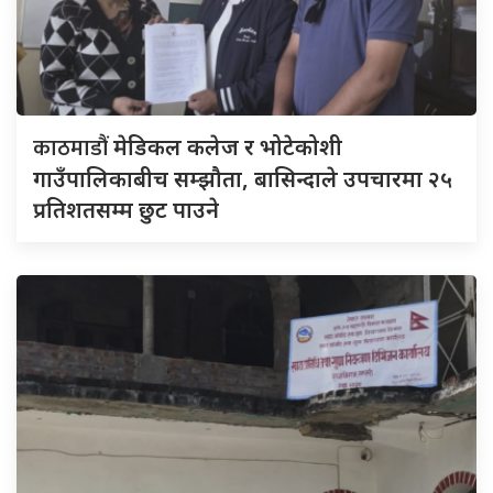
काठमाडौं
मेडिकल कलेज र भोटेकोशी
गाउँपालिकाबीच सम्झौता, बासिन्दाले उपचारमा २५
प्रतिशतसम्म छुट पाउने