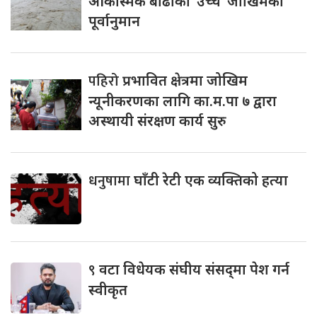
आकस्मिक बाढीको ‘उच्च’ जोखिमको
पूर्वानुमान
पहिरो
प्रभावित क्षेत्रमा जोखिम
न्यूनीकरणका लागि का.म.पा ७ द्वारा
अस्थायी संरक्षण कार्य सुरु
धनुषामा
घाँटी रेटी एक व्यक्तिको हत्या
९
वटा विधेयक संघीय संसद्‌मा पेश गर्न
स्वीकृत