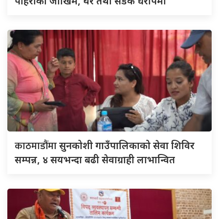
पहिरोको जोखिम, घर तथा सडक धरापमा
काठमाडौंमा
सुनकोशी गाउँपालिकाको सेवा शिविर
सम्पन्न, ४ सयभन्दा बढी सेवाग्राही लाभान्वित