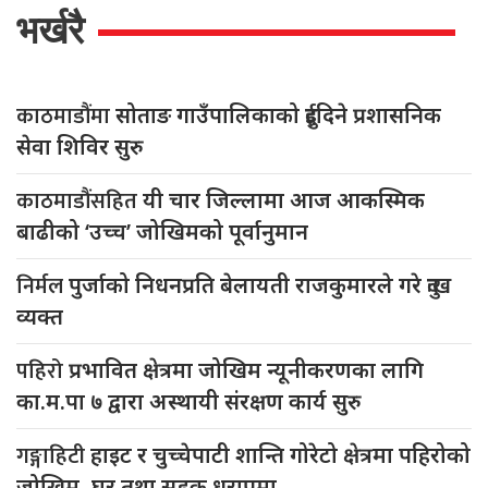
भर्खरै
काठमाडौंमा
सोताङ गाउँपालिकाको दुईदिने प्रशासनिक
सेवा शिविर सुरु
काठमाडौंसहित
यी चार जिल्लामा आज आकस्मिक
बाढीको ‘उच्च’ जोखिमको पूर्वानुमान
निर्मल
पुर्जाको निधनप्रति बेलायती राजकुमारले गरे दुःख
व्यक्त
पहिरो
प्रभावित क्षेत्रमा जोखिम न्यूनीकरणका लागि
का.म.पा ७ द्वारा अस्थायी संरक्षण कार्य सुरु
गङ्गाहिटी
हाइट र चुच्चेपाटी शान्ति गोरेटो क्षेत्रमा पहिरोको
जोखिम, घर तथा सडक धरापमा