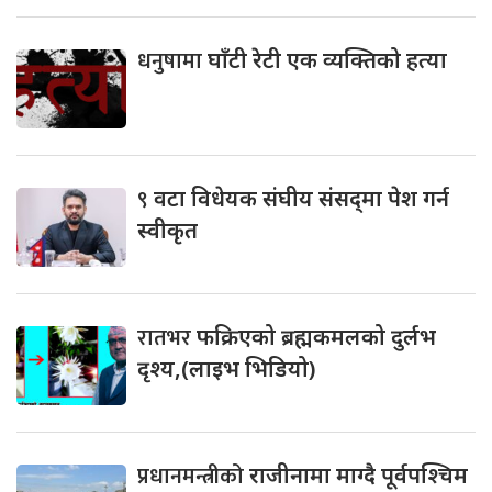
धनुषामा
घाँटी रेटी एक व्यक्तिको हत्या
९
वटा विधेयक संघीय संसद्‌मा पेश गर्न
स्वीकृत
रातभर
फक्रिएको ब्रह्मकमलको दुर्लभ
दृश्य,(लाइभ भिडियो)
प्रधानमन्त्रीको
राजीनामा माग्दै पूर्वपश्चिम