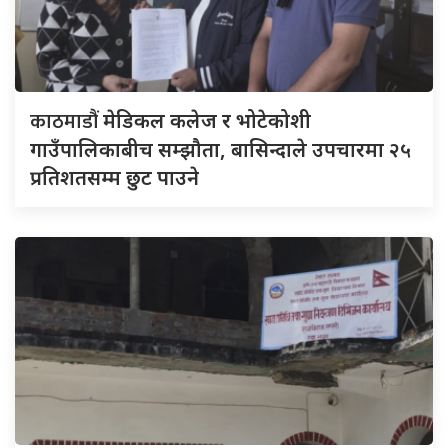
काठमाडौं
मेडिकल कलेज र भोटेकोशी
गाउँपालिकाबीच सम्झौता, बासिन्दाले उपचारमा २५
प्रतिशतसम्म छुट पाउने