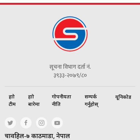
सूचना विभाग दर्ता नं.
३९३३-२०७९/८०
हाम्रो
हाम्रो
गोपनीयता
सम्पर्क
यूनिकोड
टीम
बारेमा
नीति
गर्नुहोस्
चावहिल-७ काठमाडौं, नेपाल