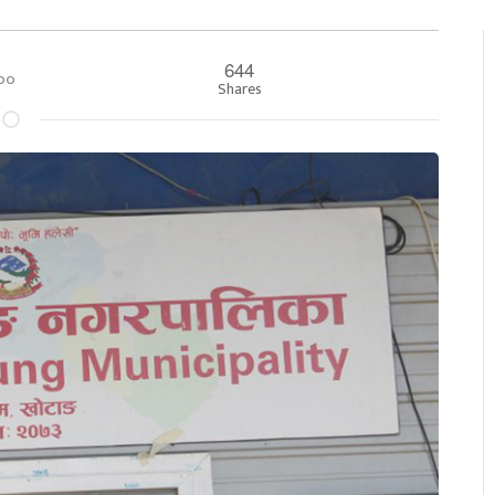
644
०:००
Shares