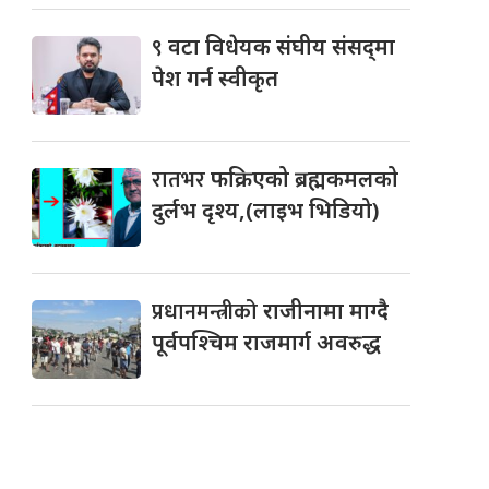
९
वटा विधेयक संघीय संसद्‌मा
पेश गर्न स्वीकृत
रातभर
फक्रिएको ब्रह्मकमलको
दुर्लभ दृश्य,(लाइभ भिडियो)
प्रधानमन्त्रीको
राजीनामा माग्दै
पूर्वपश्चिम राजमार्ग अवरुद्ध