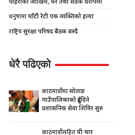
पहिरोको जोखिम, घर तथा सडक धरापमा
धनुषामा
घाँटी रेटी एक व्यक्तिको हत्या
राष्ट्रिय
सुरक्षा परिषद बैठक बस्दै
धेरै पढिएको
काठमाडौंमा
सोताङ
गाउँपालिकाको दुईदिने
प्रशासनिक सेवा शिविर सुरु
काठमाडौंसहित
यी चार