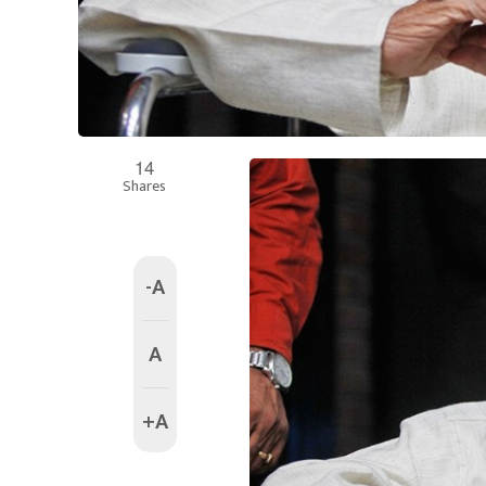
14
Shares
-A
A
+A