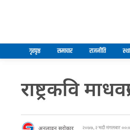
गृहपृष्ठ
समाचार
राजनीति
स्थ
राष्ट्रकवि माधव
२०७७, २ भदौ मंगलबार ००
अनलाइन सराेकार