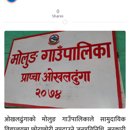
0
Shares
ओखलढुंगाको मोलुङ गाउँपालिकाले सामुदायिक
विद्यालयमा छोराछोरी नपढाउने जनप्रतिनिधि, सरकारी