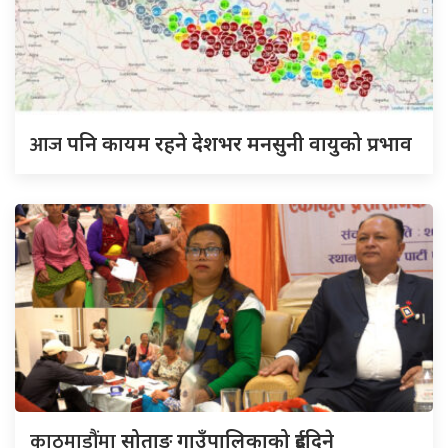
आज
पनि कायम रहने देशभर मनसुनी वायुको प्रभाव
काठमाडौंमा
सोताङ गाउँपालिकाको दुईदिने