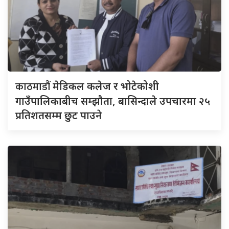
काठमाडौं
मेडिकल कलेज र भोटेकोशी
गाउँपालिकाबीच सम्झौता, बासिन्दाले उपचारमा २५
प्रतिशतसम्म छुट पाउने