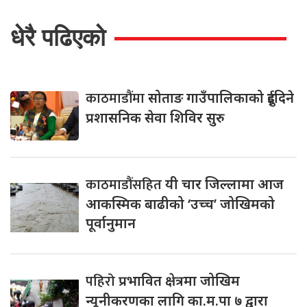
धेरै पढिएको
काठमाडौंमा
सोताङ गाउँपालिकाको दुईदिने
प्रशासनिक सेवा शिविर सुरु
काठमाडौंसहित
यी चार जिल्लामा आज
आकस्मिक बाढीको ‘उच्च’ जोखिमको
पूर्वानुमान
पहिरो
प्रभावित क्षेत्रमा जोखिम
न्यूनीकरणका लागि का.म.पा ७ द्वारा