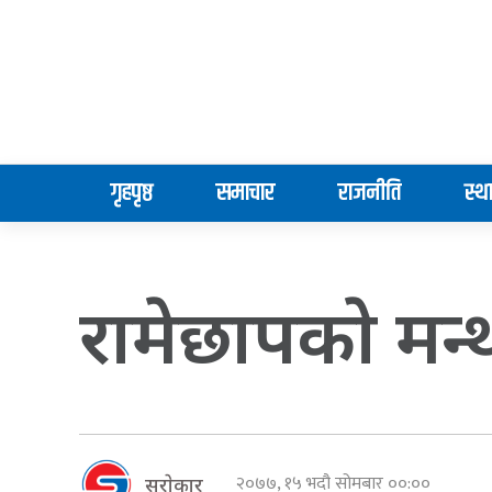
गृहपृष्ठ
समाचार
राजनीति
स्थ
रामेछापकाे मन्थल
२०७७, १५ भदौ सोमबार ००:००
सराेकार