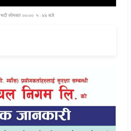
५ भदौ सोमबार ००:०० ५ : ४४ बजे