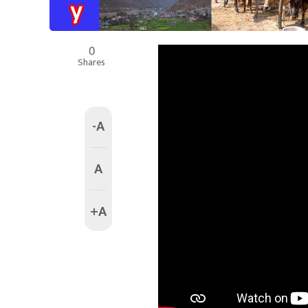
0
Shares
-A
A
+A