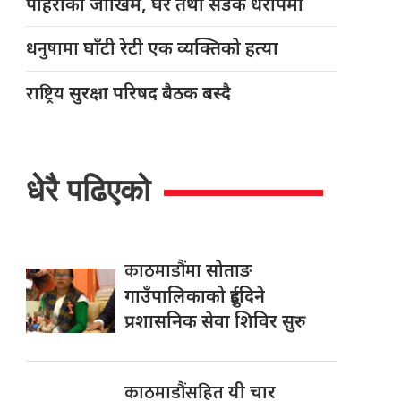
पहिरोको जोखिम, घर तथा सडक धरापमा
धनुषामा
घाँटी रेटी एक व्यक्तिको हत्या
राष्ट्रिय
सुरक्षा परिषद बैठक बस्दै
धेरै पढिएको
काठमाडौंमा
सोताङ
गाउँपालिकाको दुईदिने
प्रशासनिक सेवा शिविर सुरु
काठमाडौंसहित
यी चार