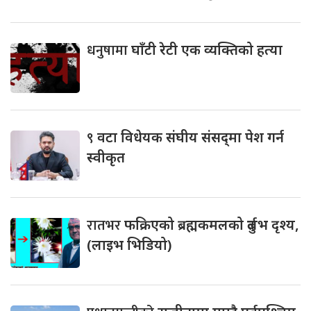
धनुषामा
घाँटी रेटी एक व्यक्तिको हत्या
९
वटा विधेयक संघीय संसद्‌मा पेश गर्न
स्वीकृत
रातभर
फक्रिएको ब्रह्मकमलको दुर्लभ दृश्य,
(लाइभ भिडियो)