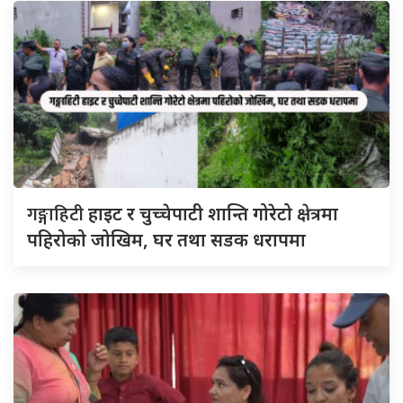
गङ्गाहिटी
हाइट र चुच्चेपाटी शान्ति गोरेटो क्षेत्रमा
पहिरोको जोखिम, घर तथा सडक धरापमा