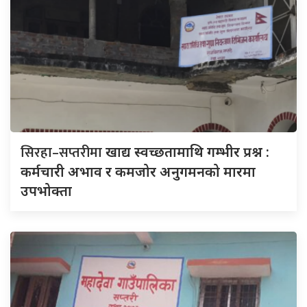
सिरहा–सप्तरीमा
खाद्य स्वच्छतामाथि गम्भीर प्रश्न :
कर्मचारी अभाव र कमजोर अनुगमनको मारमा
उपभोक्ता