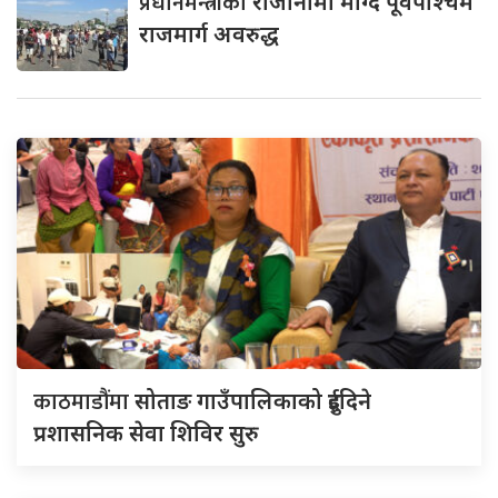
प्रधानमन्त्रीको
राजीनामा माग्दै पूर्वपश्चिम
राजमार्ग अवरुद्ध
काठमाडौंमा
सोताङ गाउँपालिकाको दुईदिने
प्रशासनिक सेवा शिविर सुरु