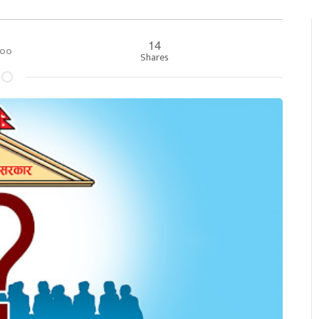
14
०:००
Shares