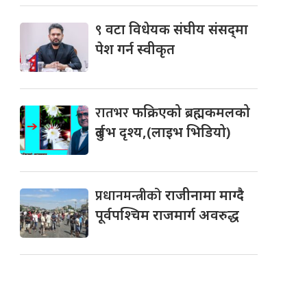
९
वटा विधेयक संघीय संसद्‌मा
पेश गर्न स्वीकृत
रातभर
फक्रिएको ब्रह्मकमलको
दुर्लभ दृश्य,(लाइभ भिडियो)
प्रधानमन्त्रीको
राजीनामा माग्दै
पूर्वपश्चिम राजमार्ग अवरुद्ध