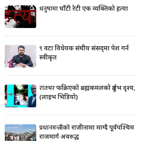
धनुषामा
घाँटी रेटी एक व्यक्तिको हत्या
९
वटा विधेयक संघीय संसद्‌मा पेश गर्न
स्वीकृत
रातभर
फक्रिएको ब्रह्मकमलको दुर्लभ दृश्य,
(लाइभ भिडियो)
प्रधानमन्त्रीको
राजीनामा माग्दै पूर्वपश्चिम
राजमार्ग अवरुद्ध