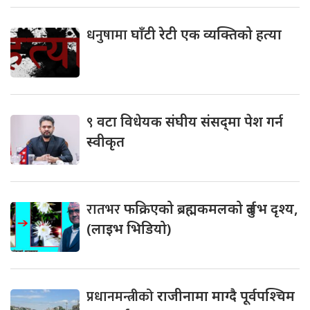
धनुषामा
घाँटी रेटी एक व्यक्तिको हत्या
९
वटा विधेयक संघीय संसद्‌मा पेश गर्न
स्वीकृत
रातभर
फक्रिएको ब्रह्मकमलको दुर्लभ दृश्य,
(लाइभ भिडियो)
प्रधानमन्त्रीको
राजीनामा माग्दै पूर्वपश्चिम