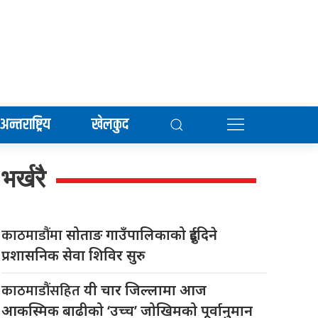
अन्तराष्ट्रिय
खेलकुद
भर्खरै
काठमाडौंमा
सोताङ गाउँपालिकाको दुईदिने
प्रशासनिक सेवा शिविर सुरु
काठमाडौंसहित
यी चार जिल्लामा आज
आकस्मिक बाढीको ‘उच्च’ जोखिमको पूर्वानुमान