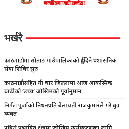
भर्खरै
काठमाडौंमा
सोताङ गाउँपालिकाको दुईदिने प्रशासनिक
सेवा शिविर सुरु
काठमाडौंसहित
यी चार जिल्लामा आज आकस्मिक
बाढीको ‘उच्च’ जोखिमको पूर्वानुमान
निर्मल
पुर्जाको निधनप्रति बेलायती राजकुमारले गरे दुःख
व्यक्त
पहिरो
प्रभावित क्षेत्रमा जोखिम न्यूनीकरणका लागि