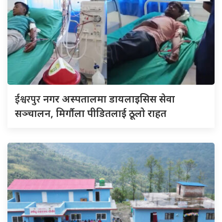
ईश्वरपुर
नगर अस्पतालमा डायलाइसिस सेवा
सञ्चालन, मिर्गौला पीडितलाई ठूलो राहत