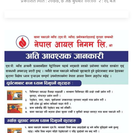
प्रकाशित मिति : २०७७, ७ जेष्ठ बुधबार ००:०० २ : १६ बजे