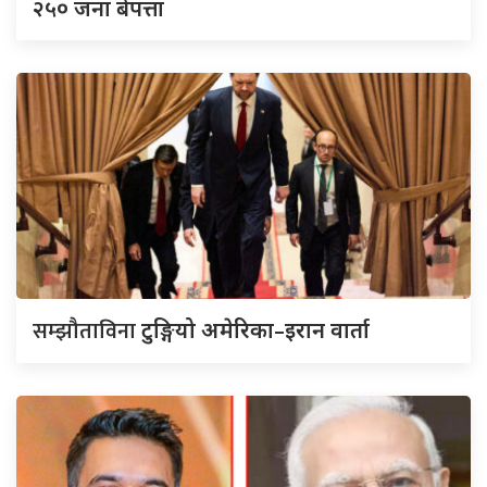
२५० जना बेपत्ता
सम्झौताविना
टुङ्गियो अमेरिका–इरान वार्ता