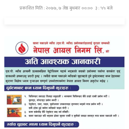
प्रकाशित मिति : २०७७, ७ जेष्ठ बुधबार ००:०० ३ : ५५ बजे