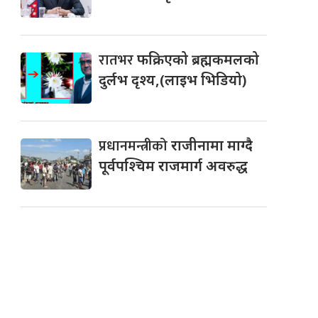
रातभर
फक्रिएको ब्रह्मकमलको
दुर्लभ दृश्य,(लाइभ भिडियो)
प्रधानमन्त्रीको
राजीनामा माग्दै
पूर्वपश्चिम राजमार्ग अवरुद्ध