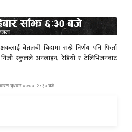
िक्षकलाई बेतलबी बिदामा राख्ने निर्णय पनि फिर्ता
िजी स्कुलले अनलाइन, रेडियो र टेलिभिजनबाट
।
श्रावण बुधबार ००:०० २ : ३० बजे