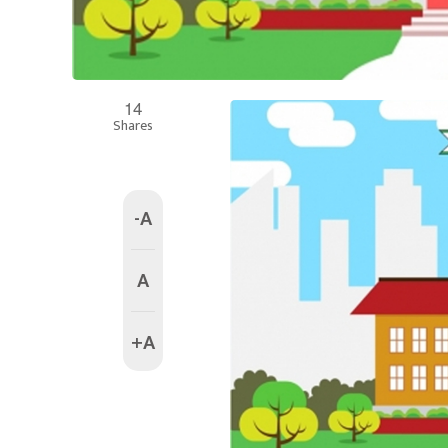
14
Shares
-A
A
+A