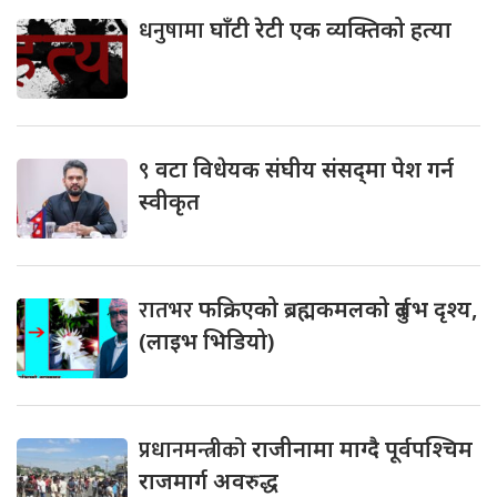
धनुषामा
घाँटी रेटी एक व्यक्तिको हत्या
९
वटा विधेयक संघीय संसद्‌मा पेश गर्न
स्वीकृत
रातभर
फक्रिएको ब्रह्मकमलको दुर्लभ दृश्य,
(लाइभ भिडियो)
प्रधानमन्त्रीको
राजीनामा माग्दै पूर्वपश्चिम
राजमार्ग अवरुद्ध