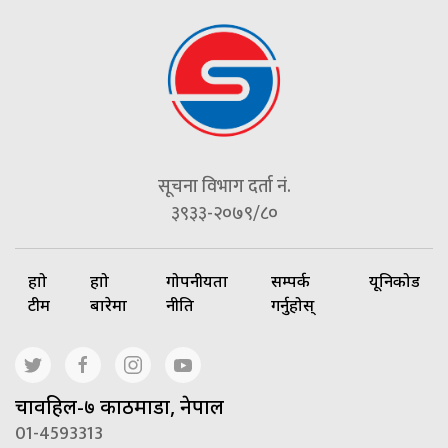
सूचना विभाग दर्ता नं.
३९३३-२०७९/८०
हाम्रो
हाम्रो
गोपनीयता
सम्पर्क
यूनिकोड
टीम
बारेमा
नीति
गर्नुहोस्
चावहिल-७ काठमाडौं, नेपाल
01-4593313