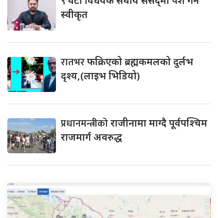
९
वटा विधेयक संघीय संसद्‌मा पेश गर्न
स्वीकृत
रातभर
फक्रिएको ब्रह्मकमलको दुर्लभ
दृश्य,(लाइभ भिडियो)
प्रधानमन्त्रीको
राजीनामा माग्दै पूर्वपश्चिम
राजमार्ग अवरुद्ध