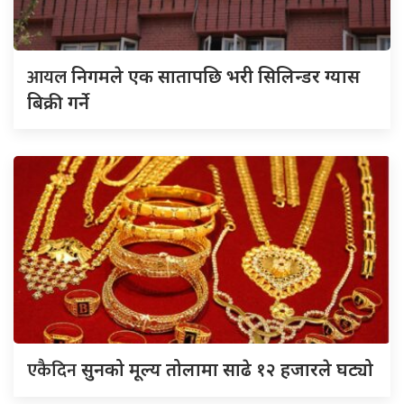
आयल
निगमले एक सातापछि भरी सिलिन्डर ग्यास
बिक्री गर्ने
एकैदिन
सुनको मूल्य तोलामा साढे १२ हजारले घट्यो