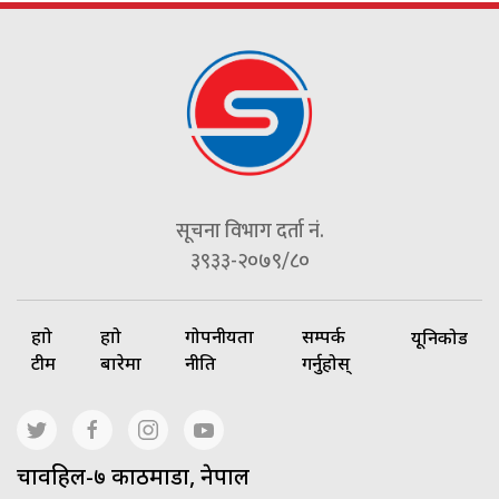
सूचना विभाग दर्ता नं.
३९३३-२०७९/८०
हाम्रो
हाम्रो
गोपनीयता
सम्पर्क
यूनिकोड
टीम
बारेमा
नीति
गर्नुहोस्
चावहिल-७ काठमाडौं, नेपाल