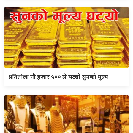
प्रतितोला
नौ हजार ५०० ले घट्यो सुनको मूल्य