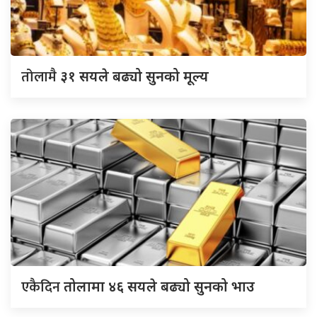
तोलामै
३१ सयले बढ्यो सुनको मूल्य
एकैदिन
तोलामा ४६ सयले बढ्यो सुनको भाउ