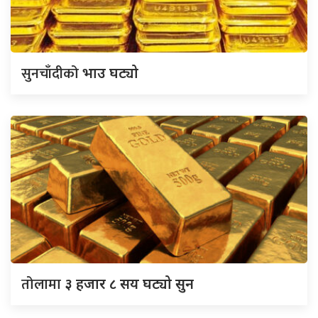
सुनचाँदीको
भाउ घट्यो
तोलामा
३ हजार ८ सय घट्यो सुन