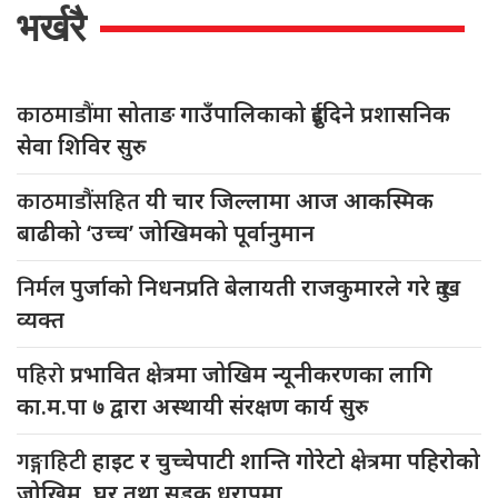
भर्खरै
काठमाडौंमा
सोताङ गाउँपालिकाको दुईदिने प्रशासनिक
सेवा शिविर सुरु
काठमाडौंसहित
यी चार जिल्लामा आज आकस्मिक
बाढीको ‘उच्च’ जोखिमको पूर्वानुमान
निर्मल
पुर्जाको निधनप्रति बेलायती राजकुमारले गरे दुःख
व्यक्त
पहिरो
प्रभावित क्षेत्रमा जोखिम न्यूनीकरणका लागि
का.म.पा ७ द्वारा अस्थायी संरक्षण कार्य सुरु
गङ्गाहिटी
हाइट र चुच्चेपाटी शान्ति गोरेटो क्षेत्रमा पहिरोको
जोखिम, घर तथा सडक धरापमा