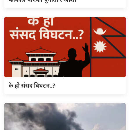
के
हो संसद विघटन..?