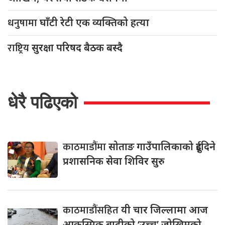
धनुषामा
घाँटी रेटी एक व्यक्तिको हत्या
राष्ट्रिय
सुरक्षा परिषद बैठक बस्दै
धेरै पढिएको
काठमाडौंमा
सोताङ गाउँपालिकाको दुईदिने
प्रशासनिक सेवा शिविर सुरु
काठमाडौंसहित
यी चार जिल्लामा आज
आकस्मिक बाढीको ‘उच्च’ जोखिमको