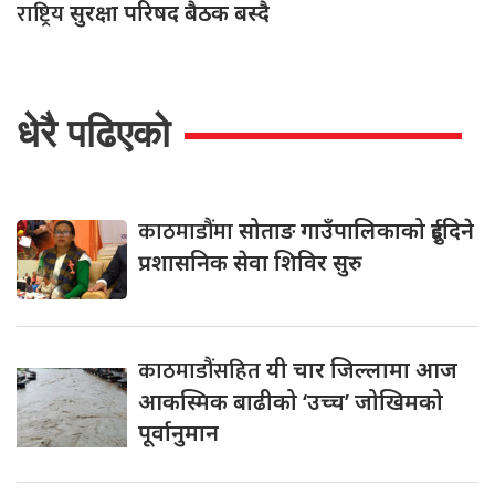
राष्ट्रिय
सुरक्षा परिषद बैठक बस्दै
धेरै पढिएको
काठमाडौंमा
सोताङ गाउँपालिकाको दुईदिने
प्रशासनिक सेवा शिविर सुरु
काठमाडौंसहित
यी चार जिल्लामा आज
आकस्मिक बाढीको ‘उच्च’ जोखिमको
पूर्वानुमान