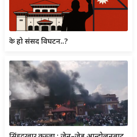
के
हो संसद विघटन..?
सिंहदरबार
कब्जा : जेन–जेड आन्दोलनबाट