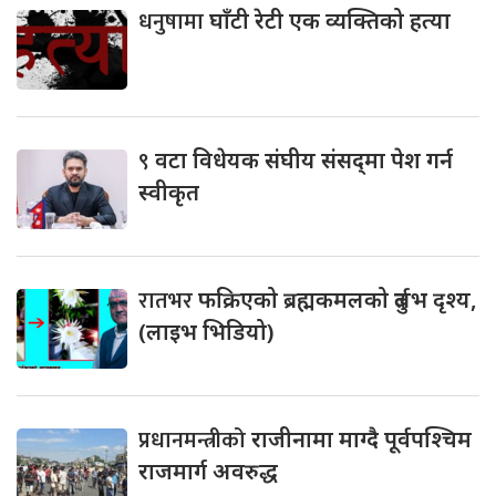
धनुषामा
घाँटी रेटी एक व्यक्तिको हत्या
९
वटा विधेयक संघीय संसद्‌मा पेश गर्न
स्वीकृत
रातभर
फक्रिएको ब्रह्मकमलको दुर्लभ दृश्य,
(लाइभ भिडियो)
प्रधानमन्त्रीको
राजीनामा माग्दै पूर्वपश्चिम
राजमार्ग अवरुद्ध