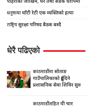
पहिरोको जोखिम, घर तथा सडक धरापमा
धनुषामा
घाँटी रेटी एक व्यक्तिको हत्या
राष्ट्रिय
सुरक्षा परिषद बैठक बस्दै
धेरै पढिएको
काठमाडौंमा
सोताङ
गाउँपालिकाको दुईदिने
प्रशासनिक सेवा शिविर सुरु
काठमाडौंसहित
यी चार