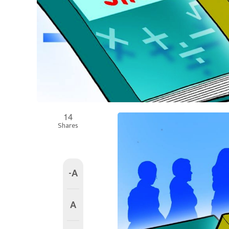
14
Shares
-A
A