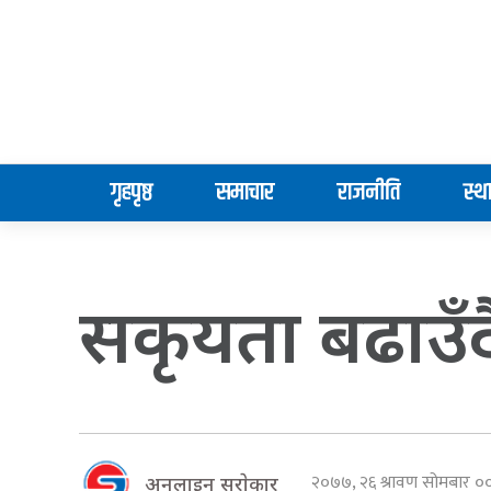
गृहपृष्ठ
समाचार
राजनीति
स्थ
सकृयता बढाउँदै
२०७७, २६ श्रावण सोमबार 
अनलाइन सराेकार