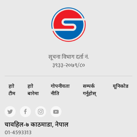
सूचना विभाग दर्ता नं.
३९३३-२०७९/८०
हाम्रो
हाम्रो
गोपनीयता
सम्पर्क
यूनिकोड
टीम
बारेमा
नीति
गर्नुहोस्
चावहिल-७ काठमाडौं, नेपाल
01-4593313