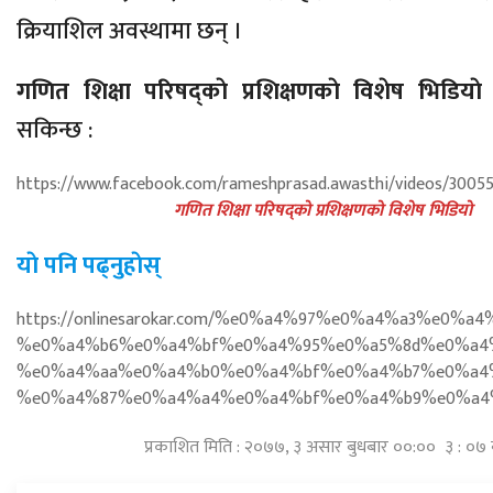
क्रियाशिल अवस्थामा छन् ।
गणित शिक्षा परिषद्काे प्रशिक्षणकाे विशेष भिडियाे
य
सकिन्छ :
https://www.facebook.com/rameshprasad.awasthi/videos/3005
गणित शिक्षा परिषद्काे प्रशिक्षणकाे विशेष भिडियाे
याे पनि पढ्नुहाेस्
https://onlinesarokar.com/%e0%a4%97%e0%a4%a3%e0%a
%e0%a4%b6%e0%a4%bf%e0%a4%95%e0%a5%8d%e0%a4
%e0%a4%aa%e0%a4%b0%e0%a4%bf%e0%a4%b7%e0%a4
%e0%a4%87%e0%a4%a4%e0%a4%bf%e0%a4%b9%e0%a4
प्रकाशित मिति : २०७७, ३ असार बुधबार ००:०० ३ : ०७ 