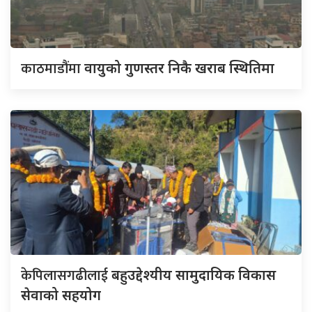
काठमाडौंमा
वायुको गुणस्तर निकै खराब स्थितिमा
केपिलासगढीलाई
बहुउद्देश्यीय सामुदायिक विकास
सेवाको सहयोग