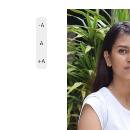
-A
A
+A