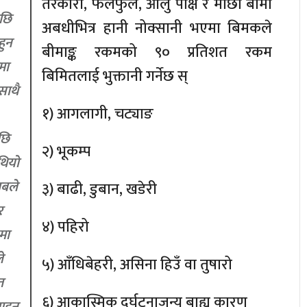
तरकारी, फलफुल, आलु पंक्षि र माछा बीमा
पछि
अबधीभित्र हानी नोक्सानी भएमा बिमकले
हुन
बीमाङ्क रकमको ९० प्रतिशत रकम
मा
बिमितलाई भुक्तानी गर्नेछ स्
साथै
१) आगलागी, चट्याङ
छि
२) भूकम्प
थियो
ाबले
३) बाढी, डुबान, खडेरी
र
४) पहिरो
मा
े
५) आँधिबेहरी, असिना हिउँ वा तुषारो
त
६) आकास्मिक दुर्घटनाजन्य बाह्य कारण
्साहन