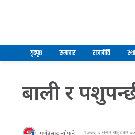
गृहपृष्ठ
समाचार
राजनीति
स्थ
बाली र पशुपन्छ
२०७७, ७ असार आइतबार ०
पूर्णप्रसाद न्याैपाने