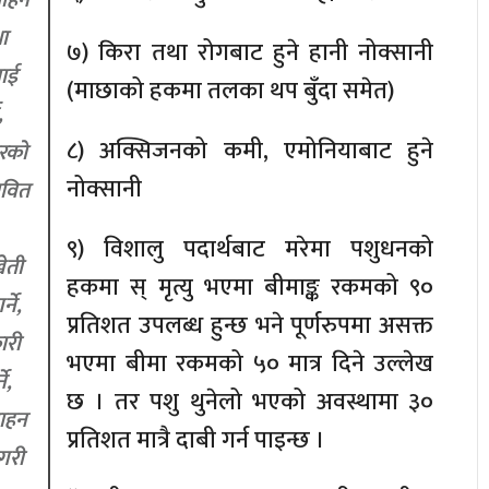
ा
७) किरा तथा रोगबाट हुने हानी नोक्सानी
लाई
(माछाको हकमा तलका थप बुँदा समेत)
,
८) अक्सिजनको कमी, एमोनियाबाट हुने
िरको
नोक्सानी
ावित
९) विशालु पदार्थबाट मरेमा पशुधनको
ेती
हकमा स् मृत्यु भएमा बीमाङ्क रकमको ९०
ने,
प्रतिशत उपलब्ध हुन्छ भने पूर्णरुपमा असक्त
ारी
भएमा बीमा रकमको ५० मात्र दिने उल्लेख
े,
छ । तर पशु थुनेलो भएको अवस्थामा ३०
साहन
प्रतिशत मात्रै दाबी गर्न पाइन्छ ।
 गरी