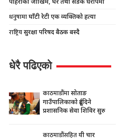
पहिरोको जोखिम, घर तथा सडक धरापमा
धनुषामा
घाँटी रेटी एक व्यक्तिको हत्या
राष्ट्रिय
सुरक्षा परिषद बैठक बस्दै
धेरै पढिएको
काठमाडौंमा
सोताङ
गाउँपालिकाको दुईदिने
प्रशासनिक सेवा शिविर सुरु
काठमाडौंसहित
यी चार