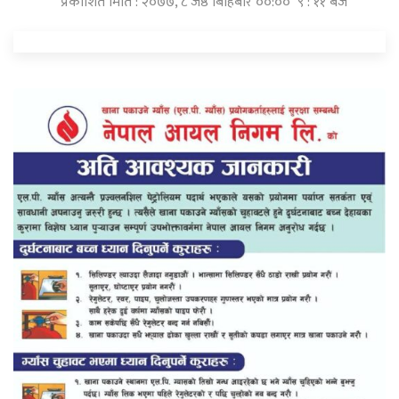
प्रकाशित मिति : २०७७, ८ जेष्ठ बिहिबार ००:०० ९ : ११ बजे