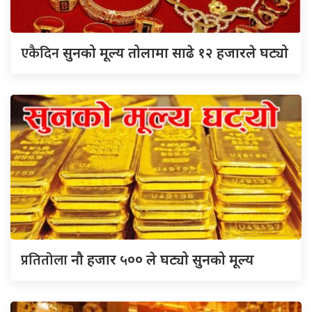
एकैदिन
सुनको मूल्य तोलामा साढे १२ हजारले घट्यो
प्रतितोला
नौ हजार ५०० ले घट्यो सुनको मूल्य