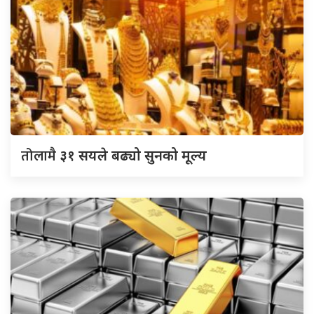
तोलामै
३१ सयले बढ्यो सुनको मूल्य